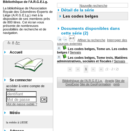
Bibliothèque de l'A.R.G.E.Lg.
Nouvelle recherche
La bibliothèque de l'Association
Détail de la série
Royale des Géomètres-Experts de
Liège (A.R.G.E.Lg.) met à la
Les codes belges
disposition de ses membres près
de 800 titres. Cet écran vous
présente de nombreuses
Documents disponibles dans
possibilités de recherche et de
cette série (2)
navigation.
Affiner la recherche
Interroger des
A-
A
A+
sources externes
Les codes belges, Tome un. Les codes
Accueil
belges
/
Servais
Les codes belges, Tome trois. Matières
administratives, sociales et fiscales
/
Servais
1
(1 - 2 / 2)
Se connecter
Bibliothèque de l'A.R.G.E.Lg.
Argelg
Site de
GeoExpo
Site de GeoFormation
pmb
accéder à votre compte de
lecteur
Mot de passe oublié ?
Météo
la météo à LIEGE