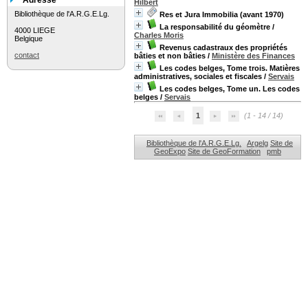
Adresse
Hilbert
Bibliothèque de l'A.R.G.E.Lg.
Res et Jura Immobilia (avant 1970)
La responsabilité du géomètre
/
4000 LIEGE
Charles Moris
Belgique
Revenus cadastraux des propriétés
contact
bâties et non bâties
/
Ministère des Finances
Les codes belges, Tome trois. Matières
administratives, sociales et fiscales
/
Servais
Les codes belges, Tome un. Les codes
belges
/
Servais
1
(1 - 14 / 14)
Bibliothèque de l'A.R.G.E.Lg.
Argelg
Site de
GeoExpo
Site de GeoFormation
pmb