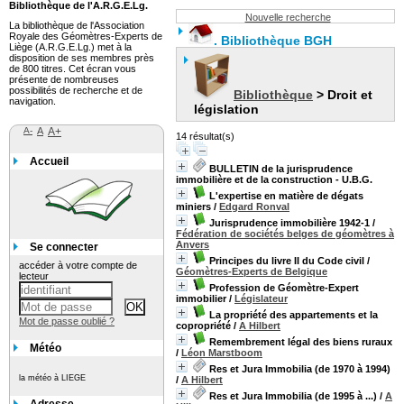
Bibliothèque de l'A.R.G.E.Lg.
Nouvelle recherche
La bibliothèque de l'Association
Royale des Géomètres-Experts de
.
Bibliothèque BGH
Liège (A.R.G.E.Lg.) met à la
disposition de ses membres près
de 800 titres. Cet écran vous
présente de nombreuses
possibilités de recherche et de
Bibliothèque
> Droit et
navigation.
législation
A-
A
A+
14 résultat(s)
Accueil
BULLETIN de la jurisprudence
immobilière et de la construction - U.B.G.
L'expertise en matière de dégats
miniers
/
Edgard Ronval
Jurisprudence immobilière 1942-1
/
Fédération de sociétés belges de géomètres à
Anvers
Se connecter
Principes du livre II du Code civil
/
accéder à votre compte de
Géomètres-Experts de Belgique
lecteur
Profession de Géomètre-Expert
immobilier
/
Législateur
La propriété des appartements et la
Mot de passe oublié ?
copropriété
/
A Hilbert
Remembrement légal des biens ruraux
Météo
/
Léon Marstboom
Res et Jura Immobilia (de 1970 à 1994)
la météo à LIEGE
/
A Hilbert
Res et Jura Immobilia (de 1995 à ...)
/
A