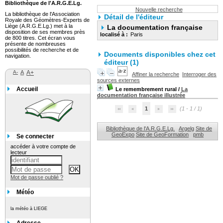
Bibliothèque de l'A.R.G.E.Lg.
Nouvelle recherche
La bibliothèque de l'Association
Détail de l'éditeur
Royale des Géomètres-Experts de
Liège (A.R.G.E.Lg.) met à la
La documentation française
disposition de ses membres près
localisé à :
Paris
de 800 titres. Cet écran vous
présente de nombreuses
possibilités de recherche et de
Documents disponibles chez cet
navigation.
éditeur (1)
A-
A
A+
Affiner la recherche
Interroger des
sources externes
Accueil
Le remembrement rural
/
La
documentation française illustrée
1
(1 - 1 / 1)
Bibliothèque de l'A.R.G.E.Lg.
Argelg
Site de
GeoExpo
Site de GeoFormation
pmb
Se connecter
accéder à votre compte de
lecteur
Mot de passe oublié ?
Météo
la météo à LIEGE