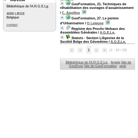
Adresse
GeoFormation, 21. Techniques de
Bibliothèque de l'A.R.G.E.Lg.
réhabilitation des ouvrages d'assainissement
/
C. Aquilina
4000 LIEGE
Belgique
GeoFormation, 27. Le permis
d'Urbanisation
/
O Lejeune
contact
Registre des Procès-Verbaux des
Assemblées Générales
/
A.G.E.Lg.
Statuts - Section Liègeoise de la
Société Belge des Géomètres
/
A.G.E.Lg.
1
(1 - 10 / 10)
Bibliothèque de l'A.R.G.E.Lg.
Argelg
Site de
GeoExpo
Site de GeoFormation
pmb