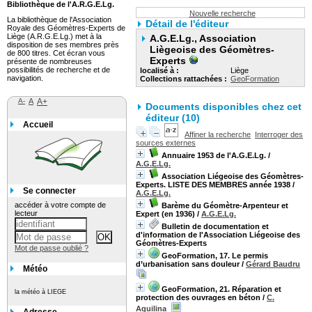
Bibliothèque de l'A.R.G.E.Lg.
Nouvelle recherche
La bibliothèque de l'Association
Détail de l'éditeur
Royale des Géomètres-Experts de
Liège (A.R.G.E.Lg.) met à la
A.G.E.Lg., Association
disposition de ses membres près
Liègeoise des Géomètres-
de 800 titres. Cet écran vous
Experts
présente de nombreuses
possibilités de recherche et de
localisé à :
Liège
navigation.
Collections rattachées :
GeoFormation
A-
A
A+
Documents disponibles chez cet
éditeur (10)
Accueil
Affiner la recherche
Interroger des
sources externes
Annuaire 1953 de l'A.G.E.Lg.
/
A.G.E.Lg.
Association Liégeoise des Géomètres-
Experts. LISTE DES MEMBRES année 1938
/
Se connecter
A.G.E.Lg.
accéder à votre compte de
Barème du Géomètre-Arpenteur et
lecteur
Expert (en 1936)
/
A.G.E.Lg.
Bulletin de documentation et
d'information de l'Association Liégeoise des
Géomètres-Experts
Mot de passe oublié ?
GeoFormation, 17. Le permis
d’urbanisation sans douleur
/
Gérard Baudru
Météo
GeoFormation, 21. Réparation et
la météo à LIEGE
protection des ouvrages en béton
/
C.
Aquilina