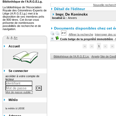
Bibliothèque de l'A.R.G.E.Lg.
Nouvelle recherc
La bibliothèque de l'Association
Détail de l'éditeur
Royale des Géomètres-Experts de
Liège (A.R.G.E.Lg.) met à la
Impr. De Koninckx
disposition de ses membres près
localisé à :
Anvers
de 800 titres. Cet écran vous
présente de nombreuses
possibilités de recherche et de
Documents disponibles chez cet éd
navigation.
Affiner la recherche
Interroger des s
A-
A
A+
Code belge de la propriété immobilière -
Accueil
1
Bibliothèque de l'A.R.G.E.Lg.
Argelg
Site de Geo
Se connecter
accéder à votre compte de
lecteur
Mot de passe oublié ?
Météo
la météo à LIEGE