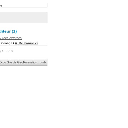
he
iteur (1)
ources externes
 Bornage
/
A. De Koninckx
(1 - 1 / 1)
Expo
Site de GeoFormation
pmb