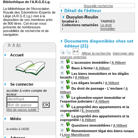
Bibliothèque de l'A.R.G.E.Lg.
Nouvelle recherche
La bibliothèque de l'Association
Détail de l'éditeur
Royale des Géomètres-Experts de
Liège (A.R.G.E.Lg.) met à la
Duculot-Roulin
disposition de ses membres près
localisé à :
TAMINES
de 800 titres. Cet écran vous
Collections rattachées
Le droit
présente de nombreuses
:
immobilier
possibilités de recherche et de
navigation.
Documents disponibles chez cet
A-
A
A+
éditeur (21)
Affiner la recherche
Interroger des
Accueil
sources externes
L'accession immbilière
/
A Hilbert
Baux à ferme
/
A Hilbert
Les biens immobiliers et les dégâts
locatifs
/
A Hilbert
Les dégats locatifs
/
A Hilbert
Se connecter
Du droit de passage - L'enclave
/
A
accéder à votre compte de
Hilbert
lecteur
Le géomètre-expert immobilier et
l'expertise judiciaire
/
A Hilbert
La propriété des appartements et la
Mot de passe oublié ?
copropriété
/
E. Ingeveld
La propriété des appartements et la
Météo
copropriété
/
A Hilbert
Questions immobilières
/
A Hilbert
la météo à LIEGE
Remembrement légal des biens ruraux
/
Léon Marstboom