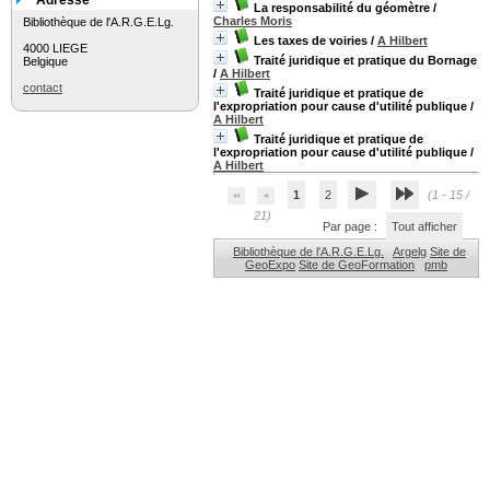
Adresse
La responsabilité du géomètre
/
Charles Moris
Bibliothèque de l'A.R.G.E.Lg.
Les taxes de voiries
/
A Hilbert
4000 LIEGE
Traité juridique et pratique du Bornage
Belgique
/
A Hilbert
contact
Traité juridique et pratique de
l'expropriation pour cause d'utilité publique
/
A Hilbert
Traité juridique et pratique de
l'expropriation pour cause d'utilité publique
/
A Hilbert
1
2
(1 - 15 /
21)
Par page :
Tout afficher
Bibliothèque de l'A.R.G.E.Lg.
Argelg
Site de
GeoExpo
Site de GeoFormation
pmb