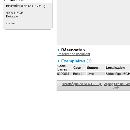
Adresse
Bibliothèque de l'A.R.G.E.Lg.
4000 LIEGE
Belgique
contact
Réservation
Réserver ce document
Exemplaires (1)
Code-
Cote
Support
Localisation
barres
0100037
Boite 1
Livre
Bibliothèque BG
Bibliothèque de l'A.R.G.E.Lg.
Argelg
Site de Ge
pmb