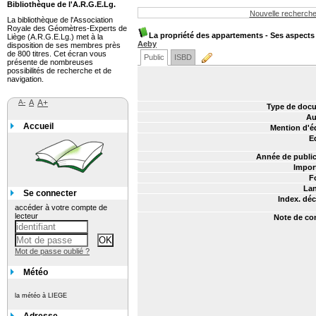
Bibliothèque de l'A.R.G.E.Lg.
Nouvelle recherch
La bibliothèque de l'Association
Royale des Géomètres-Experts de
La propriété des appartements - Ses aspects 
Liège (A.R.G.E.Lg.) met à la
Aeby
disposition de ses membres près
de 800 titres. Cet écran vous
Public
ISBD
présente de nombreuses
possibilités de recherche et de
navigation.
A-
A
A+
Type de docu
Au
Accueil
Mention d'éd
Ed
Année de public
Impor
F
Lan
Se connecter
Index. déc
accéder à votre compte de
lecteur
Note de co
Mot de passe oublié ?
Météo
la météo à LIEGE