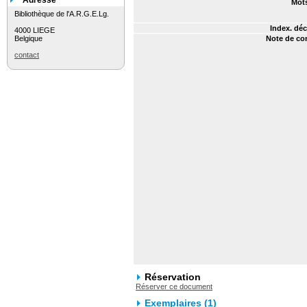
Adresse
Mots
Bibliothèque de l'A.R.G.E.Lg.
Index. déc
4000 LIEGE
Belgique
Note de co
contact
Réservation
Réserver ce document
Exemplaires (1)