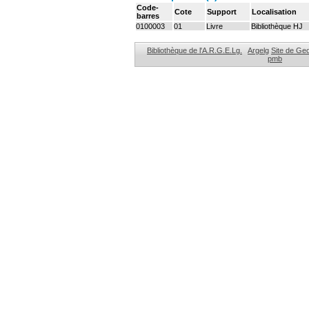
Code-
Cote
Support
Localisation
barres
0100003
01
Livre
Bibliothèque HJ
Bibliothèque de l'A.R.G.E.Lg.
Argelg
Site de Ge
pmb