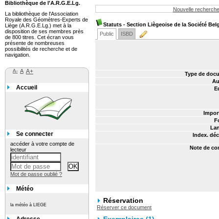
Bibliothèque de l'A.R.G.E.Lg.
Nouvelle recherch
La bibliothèque de l'Association
Royale des Géomètres-Experts de
Statuts - Section Liègeoise de la Société Be
Liège (A.R.G.E.Lg.) met à la
disposition de ses membres près
Public
ISBD
de 800 titres. Cet écran vous
présente de nombreuses
possibilités de recherche et de
navigation.
A-
A
A+
Type de docu
Au
Accueil
Ed
Impor
F
Lan
Se connecter
Index. déc
accéder à votre compte de
Note de co
lecteur
Mot de passe oublié ?
Météo
Réservation
la météo à LIEGE
Réserver ce document