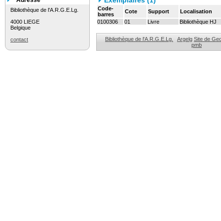
Exemplaires (1)
Adresse
Code-
Bibliothèque de l'A.R.G.E.Lg.
Cote
Support
Localisation
barres
4000 LIEGE
0100306
01
Livre
Bibliothèque HJ
Belgique
Bibliothèque de l'A.R.G.E.Lg.
Argelg
Site de Ge
contact
pmb