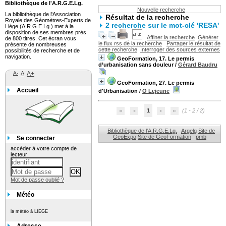
Bibliothèque de l'A.R.G.E.Lg.
Nouvelle recherche
La bibliothèque de l'Association
Résultat de la recherche
Royale des Géomètres-Experts de
2
recherche sur le mot-clé
'RESA'
Liège (A.R.G.E.Lg.) met à la
disposition de ses membres près
Affiner la recherche
Générer
de 800 titres. Cet écran vous
le flux rss de la recherche
Partager le résultat de
présente de nombreuses
cette recherche
Interroger des sources externes
possibilités de recherche et de
navigation.
GeoFormation, 17. Le permis
d’urbanisation sans douleur
/
Gérard Baudru
A-
A
A+
GeoFormation, 27. Le permis
Accueil
d'Urbanisation
/
O Lejeune
1
(1 - 2 / 2)
Bibliothèque de l'A.R.G.E.Lg.
Argelg
Site de
GeoExpo
Site de GeoFormation
pmb
Se connecter
accéder à votre compte de
lecteur
Mot de passe oublié ?
Météo
la météo à LIEGE