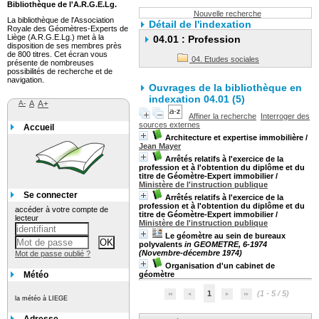
Bibliothèque de l'A.R.G.E.Lg.
Nouvelle recherche
La bibliothèque de l'Association
Détail de l'indexation
Royale des Géomètres-Experts de
Liège (A.R.G.E.Lg.) met à la
04.01 : Profession
disposition de ses membres près
de 800 titres. Cet écran vous
04. Etudes sociales
présente de nombreuses
possibilités de recherche et de
navigation.
Ouvrages de la bibliothèque en
indexation 04.01 (5)
A-
A
A+
Affiner la recherche
Interroger des
sources externes
Accueil
Architecture et expertise immobilière
/
Jean Mayer
Arrêtés relatifs à l'exercice de la
profession et à l'obtention du diplôme et du
titre de Géomètre-Expert immobilier
/
Ministère de l'instruction publique
Se connecter
Arrêtés relatifs à l'exercice de la
profession et à l'obtention du diplôme et du
accéder à votre compte de
titre de Géomètre-Expert immobilier
/
lecteur
Ministère de l'instruction publique
Le géomètre au sein de bureaux
polyvalents
in GEOMETRE, 6-1974
(Novembre-décembre 1974)
Mot de passe oublié ?
Organisation d'un cabinet de
Météo
géomètre
1
(1 - 5 / 5)
la météo à LIEGE