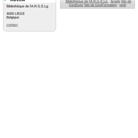
Adresse
Bibliothèque de l'A.R.G.E.Lg.
Argelg
Site de
GeoExpo
Site de GeoFormation
pmb
Bibliothèque de l'A.R.G.E.Lg.
4000 LIEGE
Belgique
contact