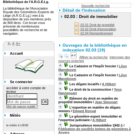
Bibliothèque de l'A.R.G.E.Lg.
Nouvelle recherche
La bibliothèque de l'Association
Détail de l'indexation
Royale des Géomètres-Experts de
Liège (A.R.G.E.Lg.) met à la
02.03 : Droit de immobilier
disposition de ses membres près
de 800 titres. Cet écran vous
02.01 Droit de propriété
présente de nombreuses
02.02 Droit d'association
possibilités de recherche et de
02.04 Remembrement
navigation.
A-
A
A+
Ouvrages de la bibliothèque en
indexation 02.03 (19)
Accueil
Affiner la recherche
Interroger des
sources externes
Le Cadastre et l'Impôt foncier
/
Léon
Marstboom
Le Cadastre et l'impôt foncier
/
Léon
Marstboom
Se connecter
Les dégats locatifs
/
A Hilbert
accéder à votre compte de
Le droit de la construction
/
Yvon
lecteur
Hannequart
Elément du droit en matière de
propriété immobilière
/
Jean Simonart
Mot de passe oublié ?
L'expertise en matière de dégats
miniers
/
Edgard Ronval
Météo
Le géomètre-expert immobilier et
l'expertise judiciaire
/
A Hilbert
Jurisprudence immobilière 1942-1
/
la météo à LIEGE
Fédération de sociétés belges de géomètres à
Anvers