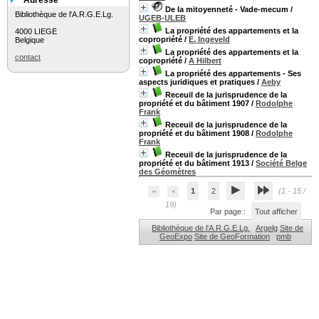
Adresse
De la mitoyenneté - Vade-mecum
/
Bibliothèque de l'A.R.G.E.Lg.
UGEB-ULEB
La propriété des appartements et la
4000 LIEGE
copropriété
/
E. Ingeveld
Belgique
La propriété des appartements et la
contact
copropriété
/
A Hilbert
La propriété des appartements - Ses
aspects juridiques et pratiques
/
Aeby
Receuil de la jurisprudence de la
propriété et du bâtiment 1907
/
Rodolphe
Frank
Receuil de la jurisprudence de la
propriété et du bâtiment 1908
/
Rodolphe
Frank
Receuil de la jurisprudence de la
propriété et du bâtiment 1913
/
Société Belge
des Géomètres
1
2
(1 - 15 /
19)
Par page :
Tout afficher
Bibliothèque de l'A.R.G.E.Lg.
Argelg
Site de
GeoExpo
Site de GeoFormation
pmb