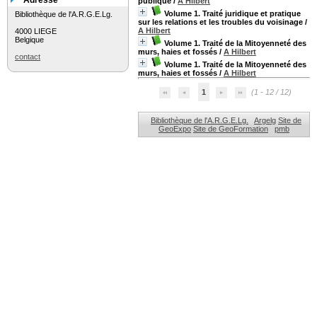
Adresse
publique
/
A Hilbert
Volume 1. Traité juridique et pratique
Bibliothèque de l'A.R.G.E.Lg.
sur les relations et les troubles du voisinage
/
A Hilbert
4000 LIEGE
Belgique
Volume 1. Traité de la Mitoyenneté des
murs, haies et fossés
/
A Hilbert
contact
Volume 1. Traité de la Mitoyenneté des
murs, haies et fossés
/
A Hilbert
1
(1 - 12 / 12)
Bibliothèque de l'A.R.G.E.Lg.
Argelg
Site de
GeoExpo
Site de GeoFormation
pmb