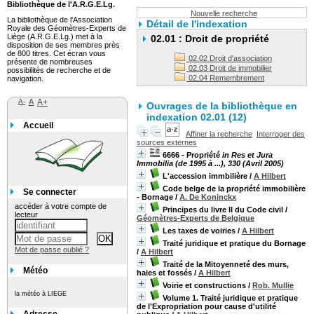
Bibliothèque de l'A.R.G.E.Lg.
Nouvelle recherche
La bibliothèque de l'Association
Détail de l'indexation
Royale des Géomètres-Experts de
Liège (A.R.G.E.Lg.) met à la
02.01 : Droit de propriété
disposition de ses membres près
de 800 titres. Cet écran vous
02.02 Droit d'association
présente de nombreuses
02.03 Droit de immobilier
possibilités de recherche et de
02.04 Remembrement
navigation.
A-
A
A+
Ouvrages de la bibliothèque en
indexation 02.01 (12)
Accueil
Affiner la recherche
Interroger des
sources externes
6666 - Propriété
in Res et Jura
Immobilia (de 1995 à ...), 330 (Avril 2005)
L'accession immbilière
/
A Hilbert
Code belge de la propriété immobilière
Se connecter
- Bornage
/
A. De Koninckx
accéder à votre compte de
Principes du livre II du Code civil
/
lecteur
Géomètres-Experts de Belgique
Les taxes de voiries
/
A Hilbert
Traité juridique et pratique du Bornage
Mot de passe oublié ?
/
A Hilbert
Traité de la Mitoyenneté des murs,
Météo
haies et fossés
/
A Hilbert
Voirie et constructions
/
Rob. Mullie
la météo à LIEGE
Volume 1. Traité juridique et pratique
de l'Expropriation pour cause d'utilité