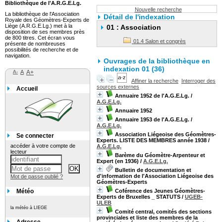
Bibliothèque de l'A.R.G.E.Lg.
Nouvelle recherche
La bibliothèque de l'Association
Détail de l'indexation
Royale des Géomètres-Experts de
Liège (A.R.G.E.Lg.) met à la
01 : Association
disposition de ses membres près
de 800 titres. Cet écran vous
01.4 Salon et congrès
présente de nombreuses
possibilités de recherche et de
navigation.
Ouvrages de la bibliothèque en
indexation 01 (36)
A-
A
A+
Affiner la recherche
Interroger des
sources externes
Accueil
Annuaire 1952 de l'A.G.E.Lg.
/
A.G.E.Lg.
Annuaire 1952
Annuaire 1953 de l'A.G.E.Lg.
/
A.G.E.Lg.
Association Liégeoise des Géomètres-
Se connecter
Experts. LISTE DES MEMBRES année 1938
/
accéder à votre compte de
A.G.E.Lg.
lecteur
Barème du Géomètre-Arpenteur et
Expert (en 1936)
/
A.G.E.Lg.
Bulletin de documentation et
d'information de l'Association Liégeoise des
Mot de passe oublié ?
Géomètres-Experts
Météo
Coférence des Jeunes Géomètres-
Experts de Bruxelles _ STATUTS
/
UGEB-
ULEB
la météo à LIEGE
Comité central, comités des sections
provinciales et liste des membres de la