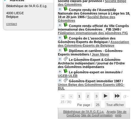
Adresse
société classés par province
/
Société Belge
des Géomètres
Bibliothèque de l'A.R.G.E.Lg.
Compte rendu de l'Assemblée
4000 LIEGE
Nationale des Géomètres tenue à Liège les 18,
Belgique
19 et 20 juin 1905
/
Société Belge des
Géomètres
contact
Compte rendu officiel du VIIe Congrès
international des Géomètres _ FIB 1949
/
Fédération internationale des géomètres FIG
Congrès de L'association des
Géomètres-Experts de Belgique
/
Association
des Géomètres-Experts de Belgique
Diplômes et carrières - Géomètres-
Experts immobiliers
/
Jean Mayer
Le Géomètre-Expert & Géomètre-
Architecte indépendant / journal de l'Ordre
des Géomètres indépendants
Le géomètre-expert en immeuble
/
UGEB-ULEB
Géomètre-Expert immobilier 1987
/
Union Belge des Géomètres-Experts UBG-
BUL
1
2
3
(1 -
15 / 36)
Par page :
25
Tout afficher
Bibliothèque de l'A.R.G.E.Lg.
Argelg
Site de
GeoExpo
Site de GeoFormation
pmb