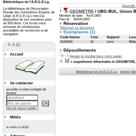
Bibliothèque de l'A.R.G.E.Lg.
Nouvelle
La bibliothèque de l'Association
GEOMETRE
/ UBG-BUL, Union B
Royale des Géomètres-Experts de
Mention de date : Avril 1983
Liège (A.R.G.E.Lg.) met à la
Paru le : 30/04/1983
disposition de ses membres près
Réservation
de 800 titres. Cet écran vous
présente de nombreuses
Réserver ce document
possibilités de recherche et de
Exemplaires (1)
navigation.
Code-barres
Cote
Support
Loca
0100564
01
Livre
Bibl
A-
A
A+
Dépouillements
Accueil
Ajouter le résultat dans votre panier
+ supplément détachable
in GEOMETRE, 1
Bibliothèque de l'A.R.G.E.Lg.
Argelg
Sit
Se connecter
accéder à votre compte de
lecteur
Mot de passe oublié ?
Météo
la météo à LIEGE