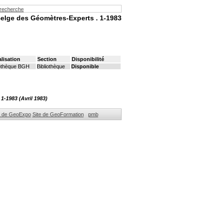
 recherche
elge des Géomètres-Experts .
1-1983
lisation
Section
Disponibilité
iothèque BGH
Bibliothèque
Disponible
-1983 (Avril 1983)
e de GeoExpo
Site de GeoFormation
pmb