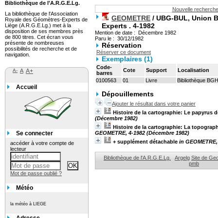
Bibliothèque de l'A.R.G.E.Lg.
Nouvelle recherch
La bibliothèque de l'Association
GEOMETRE
/ UBG-BUL, Union B
Royale des Géomètres-Experts de
Experts .
4-1982
Liège (A.R.G.E.Lg.) met à la
disposition de ses membres près
Mention de date : Décembre 1982
de 800 titres. Cet écran vous
Paru le : 30/12/1982
présente de nombreuses
Réservation
possibilités de recherche et de
Réserver ce document
navigation.
Exemplaires (1)
Code-
Cote
Support
Localisation
A-
A
A+
barres
0100563
01
Livre
Bibliothèque BG
Accueil
Dépouillements
Ajouter le résultat dans votre panier
Histoire de la cartographie: Le papyrus d
(Décembre 1982)
Histoire de la cartographie: La topograp
Se connecter
GEOMETRE, 4-1982 (Décembre 1982)
+ supplément détachable
in GEOMETRE, 
accéder à votre compte de
lecteur
Bibliothèque de l'A.R.G.E.Lg.
Argelg
Site de Ge
pmb
Mot de passe oublié ?
Météo
la météo à LIEGE