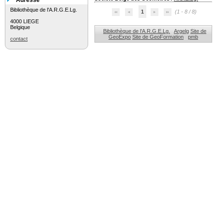
Adresse
Bibliothèque de l'A.R.G.E.Lg.
1
(1 - 8 / 8)
4000 LIEGE
Belgique
Bibliothèque de l'A.R.G.E.Lg.
Argelg
Site de
GeoExpo
Site de GeoFormation
pmb
contact