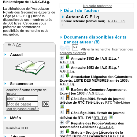
Bibliothèque de l'A.R.G.E.Lg.
Nouvelle recherche
La bibliothèque de l'Association
Détail de l'auteur
Royale des Géomètres-Experts de
Liège (A.R.G.E.Lg.) met à la
Auteur A.G.E.Lg.
disposition de ses membres près
Forme retenue (renvoi voir)
A.R.G.E.Lg.
de 800 titres. Cet écran vous
:
présente de nombreuses
possibilités de recherche et de
navigation.
Documents disponibles écrits
par cet auteur (8)
A-
A
A+
Affiner la recherche
Interroger des
sources externes
Accueil
Annuaire 1952 de l'A.G.E.Lg.
/
A.G.E.Lg.
Annuaire 1953 de l'A.G.E.Lg.
/
A.G.E.Lg.
Association Liégeoise des Géomètres-
Experts. LISTE DES MEMBRES année 1938
/
Se connecter
A.G.E.Lg.
Barème du Géomètre-Arpenteur et
accéder à votre compte de
Expert (en 1936)
/
A.G.E.Lg.
lecteur
GéoLiège 2004. Extrait du journal
télévisé de RTC Télé-Liège
/
RTC Télé-Liège
Mot de passe oublié ?
GéoLiège 2004. Extrait du journal
Météo
télévisé de RTL-TVI
/
RTL-TVI
Registre des Procès-Verbaux des
Assemblées Générales
/
A.G.E.Lg.
la météo à LIEGE
Statuts - Section Liègeoise de la
Société Belge des Géomètres
/
A.G.E.Lg.