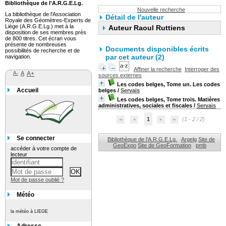
Bibliothèque de l'A.R.G.E.Lg.
Nouvelle recherche
La bibliothèque de l'Association
Détail de l'auteur
Royale des Géomètres-Experts de
Liège (A.R.G.E.Lg.) met à la
Auteur Raoul Ruttiens
disposition de ses membres près
de 800 titres. Cet écran vous
présente de nombreuses
Documents disponibles écrits
possibilités de recherche et de
par cet auteur (2)
navigation.
Affiner la recherche
Interroger des
A-
A
A+
sources externes
Les codes belges, Tome un. Les codes
Accueil
belges
/
Servais
Les codes belges, Tome trois. Matières
administratives, sociales et fiscales
/
Servais
1
(1 - 2 / 2)
Se connecter
Bibliothèque de l'A.R.G.E.Lg.
Argelg
Site de
GeoExpo
Site de GeoFormation
pmb
accéder à votre compte de
lecteur
Mot de passe oublié ?
Météo
la météo à LIEGE