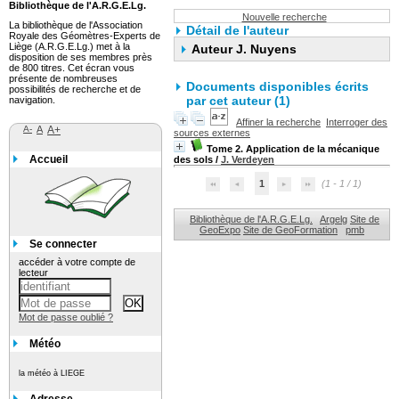
Bibliothèque de l'A.R.G.E.Lg.
Nouvelle recherche
La bibliothèque de l'Association
Détail de l'auteur
Royale des Géomètres-Experts de
Liège (A.R.G.E.Lg.) met à la
Auteur J. Nuyens
disposition de ses membres près
de 800 titres. Cet écran vous
présente de nombreuses
Documents disponibles écrits
possibilités de recherche et de
par cet auteur (1)
navigation.
Affiner la recherche
Interroger des
A-
A
A+
sources externes
Tome 2. Application de la mécanique
Accueil
des sols
/
J. Verdeyen
1
(1 - 1 / 1)
Bibliothèque de l'A.R.G.E.Lg.
Argelg
Site de
GeoExpo
Site de GeoFormation
pmb
Se connecter
accéder à votre compte de
lecteur
Mot de passe oublié ?
Météo
la météo à LIEGE