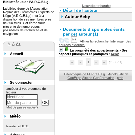
Bibliothèque de l'A.R.G.E.Lg.
Nouvelle recherche
La bibliothèque de l'Association
Détail de l'auteur
Royale des Géomètres-Experts de
Liège (A.R.G.E.Lg.) met à la
Auteur Aeby
disposition de ses membres près
de 800 titres. Cet écran vous
présente de nombreuses
Documents disponibles écrits
possibilités de recherche et de
par cet auteur (1)
navigation.
Affiner la recherche
Interroger des
A-
A
A+
sources externes
La propriété des appartements - Ses
Accueil
aspects juridiques et pratiques
/
Aeby
1
(1 - 1 / 1)
Bibliothèque de l'A.R.G.E.Lg.
Argelg
Site de
GeoExpo
Site de GeoFormation
pmb
Se connecter
accéder à votre compte de
lecteur
Mot de passe oublié ?
Météo
la météo à LIEGE