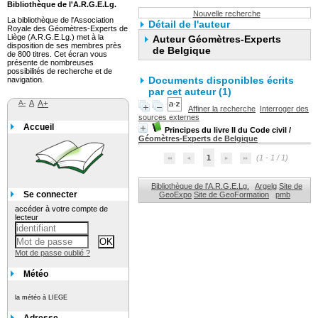
Bibliothèque de l'A.R.G.E.Lg.
Nouvelle recherche
La bibliothèque de l'Association
Détail de l'auteur
Royale des Géomètres-Experts de
Liège (A.R.G.E.Lg.) met à la
Auteur Géomètres-Experts
disposition de ses membres près
de Belgique
de 800 titres. Cet écran vous
présente de nombreuses
possibilités de recherche et de
Documents disponibles écrits
navigation.
par cet auteur (1)
A-
A
A+
Affiner la recherche
Interroger des
sources externes
Accueil
Principes du livre II du Code civil
/
Géomètres-Experts de Belgique
1
(1 - 1 / 1)
Bibliothèque de l'A.R.G.E.Lg.
Argelg
Site de
Se connecter
GeoExpo
Site de GeoFormation
pmb
accéder à votre compte de
lecteur
Mot de passe oublié ?
Météo
la météo à LIEGE