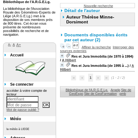
Bibliothèque de l'A.R.G.E.Lg.
Nouvelle recherche
La bibliothèque de l'Association
Détail de l'auteur
Royale des Géomètres-Experts de
Liège (A.R.G.E.Lg.) met à la
Auteur Thérèse Minne-
disposition de ses membres près
Dorsimont
de 800 titres. Cet écran vous
présente de nombreuses
possibilités de recherche et de
Documents disponibles écrits
navigation.
par cet auteur (2)
A-
A
A+
Affiner la recherche
Interroger des
sources externes
Accueil
Res et Jura Immobilia (de 1970 à 1994)
/
A Hilbert
Res et Jura Immobilia (de 1995 à ...)
/
A
Hilbert
1
(1 - 2 / 2)
Se connecter
Bibliothèque de l'A.R.G.E.Lg.
Argelg
Site de
accéder à votre compte de
GeoExpo
Site de GeoFormation
pmb
lecteur
Mot de passe oublié ?
Météo
la météo à LIEGE